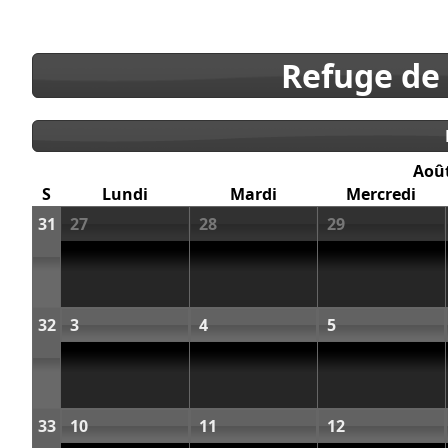
Refuge de
Aoû
S
Lundi
Mardi
Mercredi
31
27
28
29
32
3
4
5
33
10
11
12