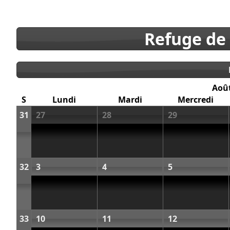
Refuge de
Aoû
S
Lundi
Mardi
Mercredi
31
27
28
29
32
3
4
5
33
10
11
12