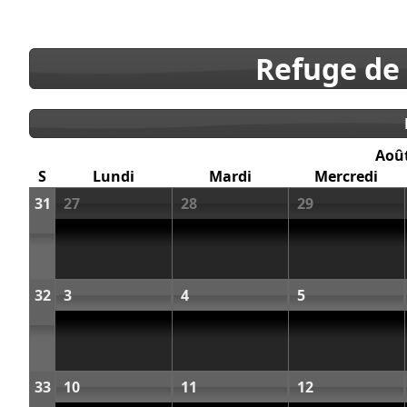
Refuge de
Aoû
S
Lundi
Mardi
Mercredi
31
27
28
29
32
3
4
5
33
10
11
12