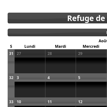
Refuge de
Aoû
S
Lundi
Mardi
Mercredi
31
27
28
29
32
3
4
5
33
10
11
12