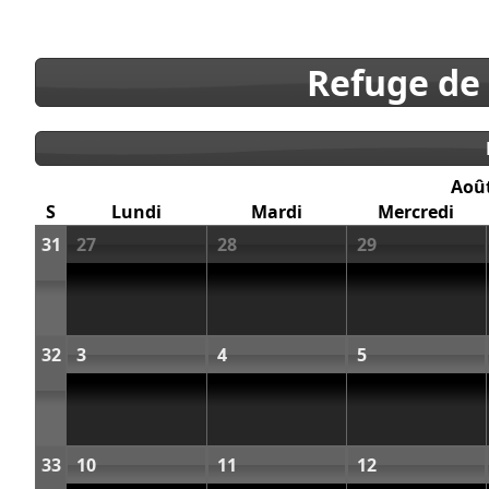
Refuge de
Aoû
S
Lundi
Mardi
Mercredi
31
27
28
29
32
3
4
5
33
10
11
12