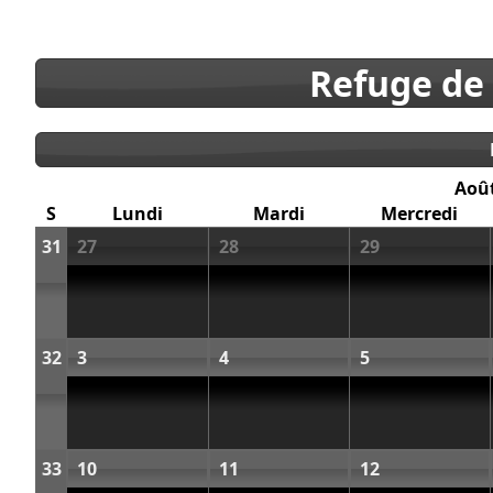
Refuge de
Aoû
S
Lundi
Mardi
Mercredi
31
27
28
29
32
3
4
5
33
10
11
12