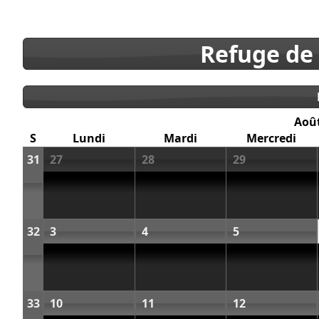
Refuge de
Aoû
S
Lundi
Mardi
Mercredi
31
27
28
29
32
3
4
5
33
10
11
12