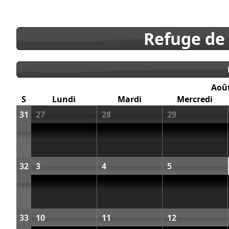
Refuge de
Aoû
S
Lundi
Mardi
Mercredi
31
27
28
29
32
3
4
5
33
10
11
12