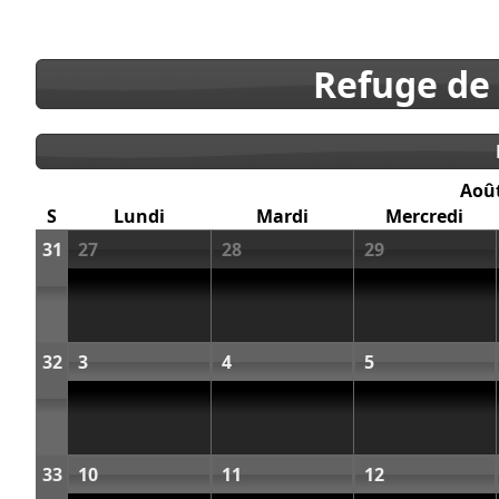
Refuge de
Aoû
S
Lundi
Mardi
Mercredi
31
27
28
29
32
3
4
5
33
10
11
12