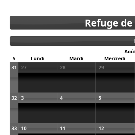
Refuge de
Aoû
S
Lundi
Mardi
Mercredi
31
27
28
29
32
3
4
5
33
10
11
12