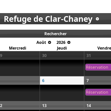
Refuge de Clar-Chaney
Rechercher
Août
2026
Mercredi
Jeudi
Vendre
9
30
31
Réservation
6
7
Réservation
2
13
14