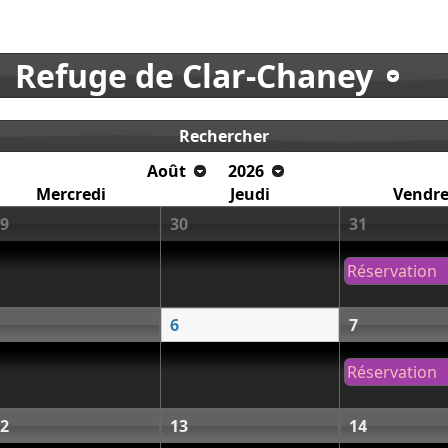
Refuge de Clar-Chaney
Rechercher
Août
2026
Mercredi
Jeudi
Vendre
9
30
31
Réservation
6
7
Réservation
2
13
14