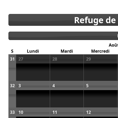
Refuge de
Aoû
S
Lundi
Mardi
Mercredi
31
27
28
29
32
3
4
5
33
10
11
12