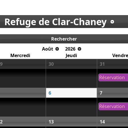
Refuge de Clar-Chaney
Rechercher
Août
2026
Mercredi
Jeudi
Vendre
9
30
31
Réservation
6
7
Réservation
2
13
14