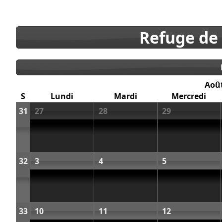
Refuge de
Aoû
S
Lundi
Mardi
Mercredi
31
27
28
29
32
3
4
5
33
10
11
12