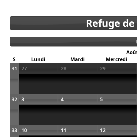
Refuge de
Aoû
S
Lundi
Mardi
Mercredi
31
27
28
29
32
3
4
5
33
10
11
12