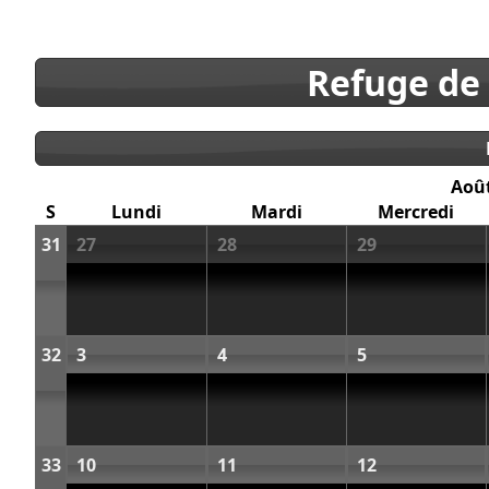
Refuge de
Aoû
S
Lundi
Mardi
Mercredi
31
27
28
29
32
3
4
5
33
10
11
12