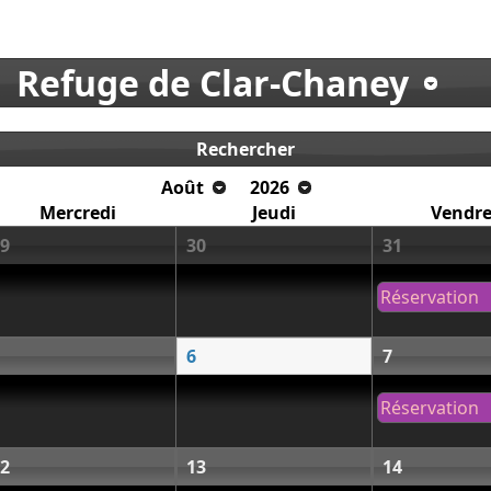
Refuge de Clar-Chaney
Rechercher
Août
2026
Mercredi
Jeudi
Vendre
9
30
31
Réservation
6
7
Réservation
2
13
14