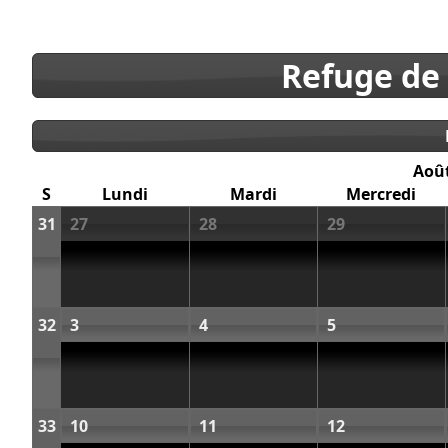
Refuge de
Aoû
S
Lundi
Mardi
Mercredi
31
27
28
29
32
3
4
5
33
10
11
12