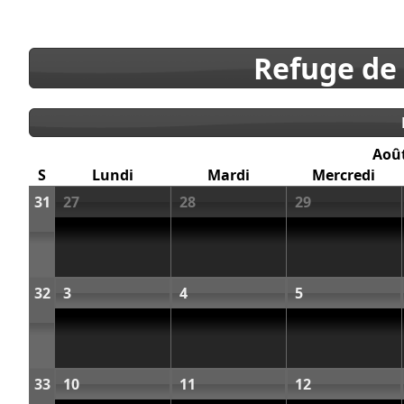
Refuge de
Aoû
S
Lundi
Mardi
Mercredi
31
27
28
29
32
3
4
5
33
10
11
12