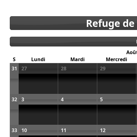
Refuge de
Aoû
S
Lundi
Mardi
Mercredi
31
27
28
29
32
3
4
5
33
10
11
12