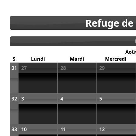
Refuge de
Aoû
S
Lundi
Mardi
Mercredi
31
27
28
29
32
3
4
5
33
10
11
12