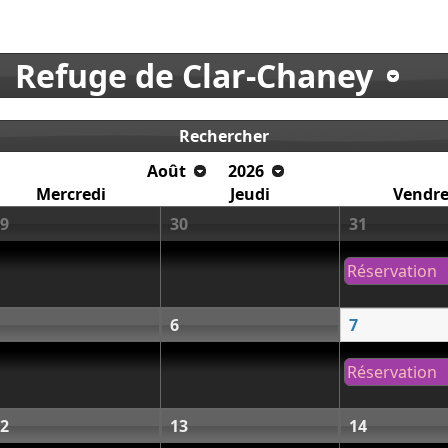
Refuge de Clar-Chaney
Rechercher
Août
2026
Mercredi
Jeudi
Vendre
9
30
31
Réservation
6
7
Réservation
2
13
14