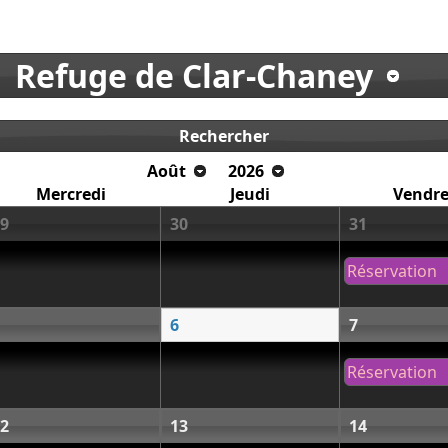
Refuge de Clar-Chaney
Rechercher
Août
2026
Mercredi
Jeudi
Vendre
9
30
31
Réservation
6
7
Réservation
2
13
14