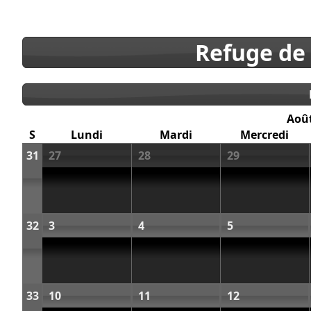
Refuge de
Aoû
S
Lundi
Mardi
Mercredi
31
27
28
29
32
3
4
5
33
10
11
12