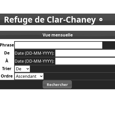
Refuge de Clar-Chaney
Vue mensuelle
Phrase
De
Date (DD-MM-YYYY):
À
Date (DD-MM-YYYY):
Trier
Ordre