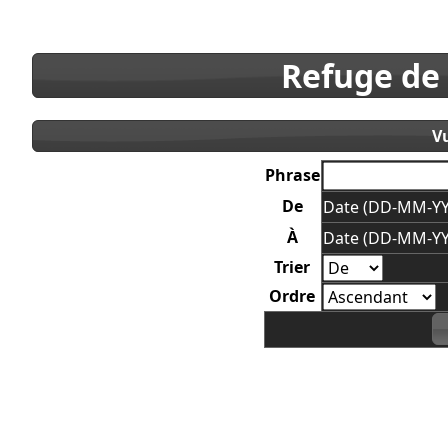
Refuge de
V
Phrase
De
Date (DD-MM-YY
À
Date (DD-MM-YY
Trier
Ordre