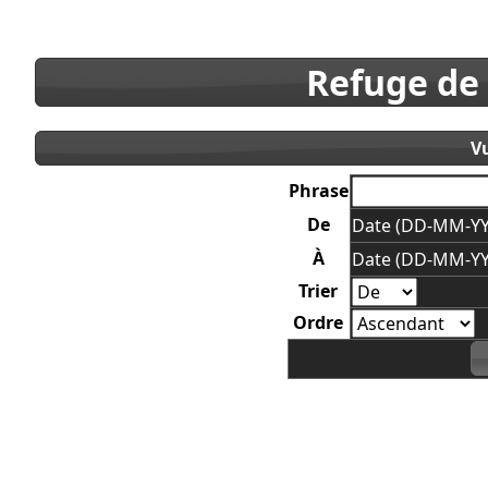
Refuge de
V
Phrase
De
Date (DD-MM-YY
À
Date (DD-MM-YY
Trier
Ordre