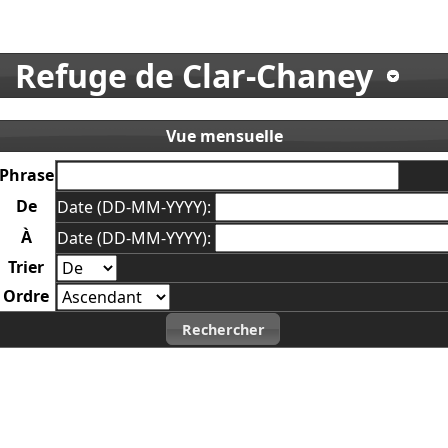
Refuge de Clar-Chaney
Vue mensuelle
Phrase
De
Date (DD-MM-YYYY):
À
Date (DD-MM-YYYY):
Trier
Ordre