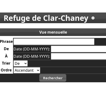
Refuge de Clar-Chaney
Vue mensuelle
Phrase
De
Date (DD-MM-YYYY):
À
Date (DD-MM-YYYY):
Trier
Ordre