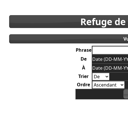
Refuge de
V
Phrase
De
Date (DD-MM-YY
À
Date (DD-MM-YY
Trier
Ordre