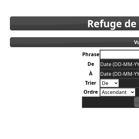
Refuge de
V
Phrase
De
Date (DD-MM-YY
À
Date (DD-MM-YY
Trier
Ordre