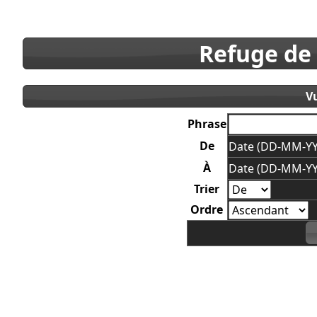
Refuge de
V
Phrase
De
Date (DD-MM-YY
À
Date (DD-MM-YY
Trier
Ordre