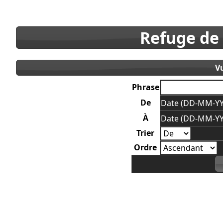
Refuge de
V
Phrase
De
Date (DD-MM-YY
À
Date (DD-MM-YY
Trier
Ordre