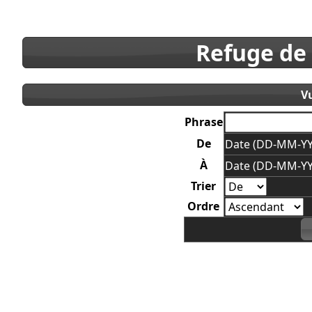
Refuge de
V
Phrase
De
Date (DD-MM-YY
À
Date (DD-MM-YY
Trier
Ordre