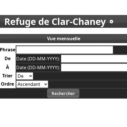
Refuge de Clar-Chaney
Vue mensuelle
Phrase
De
Date (DD-MM-YYYY):
À
Date (DD-MM-YYYY):
Trier
Ordre