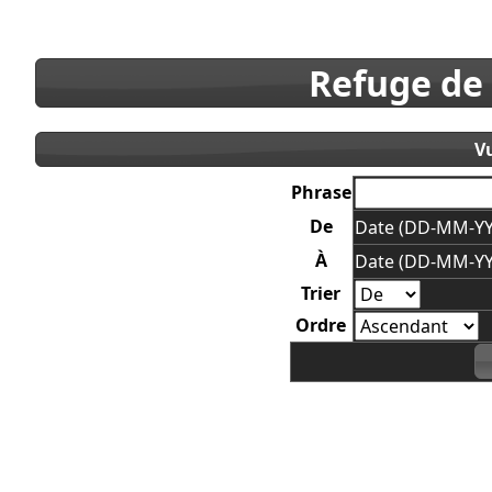
Refuge de
V
Phrase
De
Date (DD-MM-YY
À
Date (DD-MM-YY
Trier
Ordre