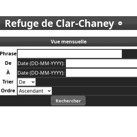
Refuge de Clar-Chaney
Vue mensuelle
Phrase
De
Date (DD-MM-YYYY):
À
Date (DD-MM-YYYY):
Trier
Ordre