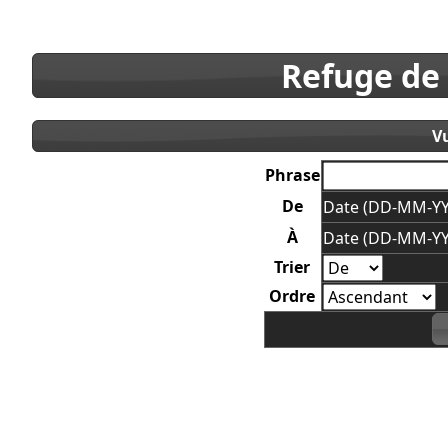
Refuge de
V
Phrase
De
Date (DD-MM-YY
À
Date (DD-MM-YY
Trier
Ordre