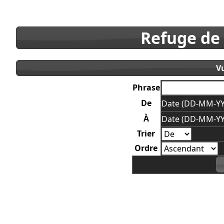
Refuge de
V
Phrase
De
Date (DD-MM-YY
À
Date (DD-MM-YY
Trier
Ordre