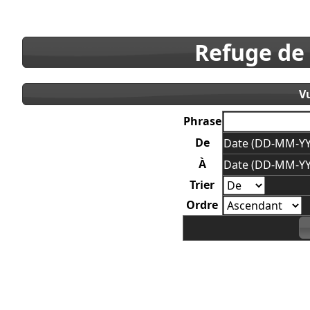
Refuge de
V
Phrase
De
Date (DD-MM-YY
À
Date (DD-MM-YY
Trier
Ordre