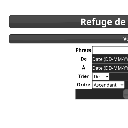
Refuge de
V
Phrase
De
Date (DD-MM-YY
À
Date (DD-MM-YY
Trier
Ordre