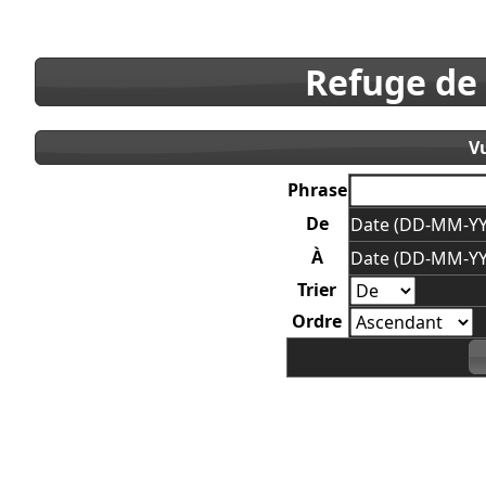
Refuge de
V
Phrase
De
Date (DD-MM-YY
À
Date (DD-MM-YY
Trier
Ordre