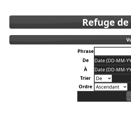
Refuge de
V
Phrase
De
Date (DD-MM-YY
À
Date (DD-MM-YY
Trier
Ordre