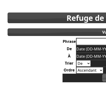
Refuge de
V
Phrase
De
Date (DD-MM-YY
À
Date (DD-MM-YY
Trier
Ordre