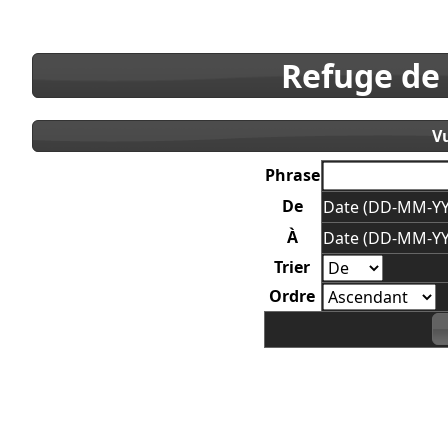
Refuge de
V
Phrase
De
Date (DD-MM-YY
À
Date (DD-MM-YY
Trier
Ordre