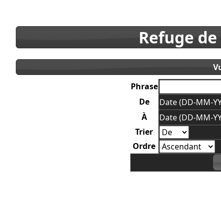
Refuge de
V
Phrase
De
Date (DD-MM-YY
À
Date (DD-MM-YY
Trier
Ordre