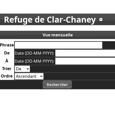
Refuge de Clar-Chaney
Vue mensuelle
Phrase
De
Date (DD-MM-YYYY):
À
Date (DD-MM-YYYY):
Trier
Ordre