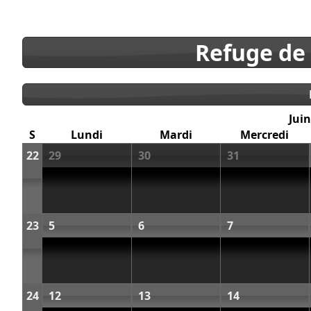
Refuge de
Juin
S
Lundi
Mardi
Mercredi
22
29
30
31
23
5
6
7
24
12
13
14