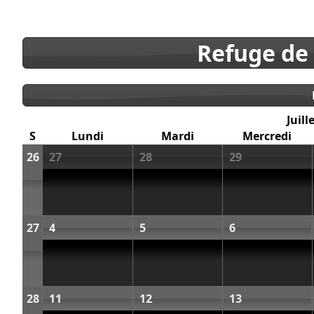
Refuge de
Juill
S
Lundi
Mardi
Mercredi
26
27
28
29
27
4
5
6
28
11
12
13